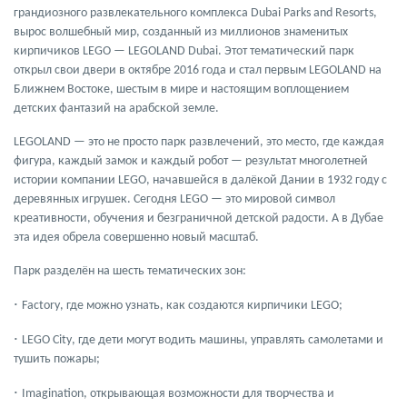
грандиозного развлекательного комплекса
Dubai Parks and Resorts
,
вырос волшебный мир, созданный из миллионов знаменитых
кирпичиков LEGO —
LEGOLAND Dubai
. Этот тематический парк
открыл свои двери в
октябре 2016 года
и стал первым LEGOLAND на
Ближнем Востоке, шестым в мире и настоящим воплощением
детских фантазий на арабской земле.
LEGOLAND
— это не просто парк развлечений, это место, где каждая
фигура, каждый замок и каждый робот — результат многолетней
истории компании LEGO, начавшейся в далёкой Дании в 1932 году с
деревянных игрушек. Сегодня LEGO — это мировой символ
креативности, обучения и безграничной детской радости. А в Дубае
эта идея обрела совершенно новый масштаб.
Парк разделён на
шесть тематических зон
:
·
Factory
, где можно узнать, как создаются кирпичики LEGO;
·
LEGO City
, где дети могут водить машины, управлять самолетами и
тушить пожары;
·
Imagination
, открывающая возможности для творчества и