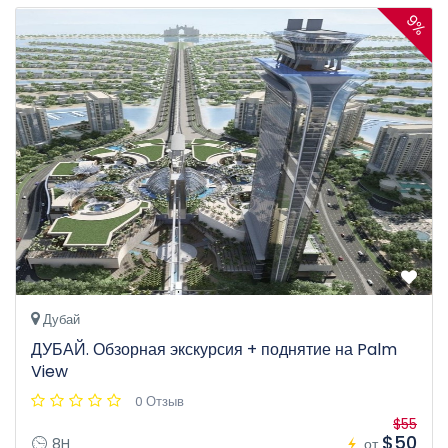
9%
Дубай
ДУБАЙ. Обзорная экскурсия + поднятие на Palm
View
0 Отзыв
$55
$50
8H
от