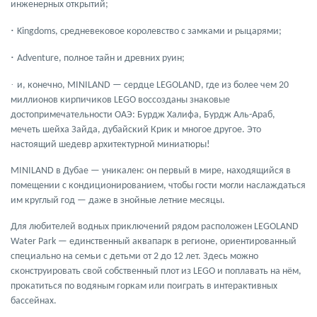
инженерных открытий;
·
Kingdoms
, средневековое королевство с замками и рыцарями;
·
Adventure
, полное тайн и древних руин;
·
и, конечно,
MINILAND
— сердце LEGOLAND, где из более чем
20
миллионов кирпичиков LEGO
воссозданы знаковые
достопримечательности ОАЭ:
Бурдж Халифа, Бурдж Аль-Араб,
мечеть шейха Зайда, дубайский Крик
и многое другое. Это
настоящий шедевр архитектурной миниатюры!
MINILAND в Дубае — уникален: он первый в мире, находящийся
в
помещении с кондиционированием
, чтобы гости могли наслаждаться
им круглый год — даже в знойные летние месяцы.
Для любителей водных приключений рядом расположен
LEGOLAND
Water Park
— единственный аквапарк в регионе, ориентированный
специально на семьи с детьми от 2 до 12 лет. Здесь можно
сконструировать свой собственный плот из LEGO и поплавать на нём,
прокатиться по водяным горкам или поиграть в интерактивных
бассейнах.