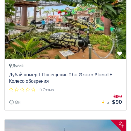
Дубай
Дубай номер 1. Посещение The Green Planet+
Колесо обозрения
0 Отзыв
$120
$90
8H
от
5%