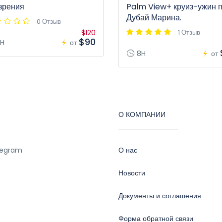
зрения
Palm View+ круиз-ужин 
Дубай Марина.
0 Отзыв
$120
1 Отзыв
$90
H
от
8H
от
О КОМПАНИИ
legram
О нас
Новости
Документы и соглашения
Форма обратной связи