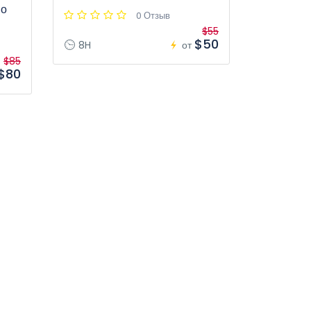
по
0 Отзыв
$55
$50
8H
от
$85
$80