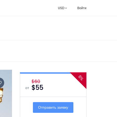
USD
Войти
8%
$60
$55
от
Отправить заявку