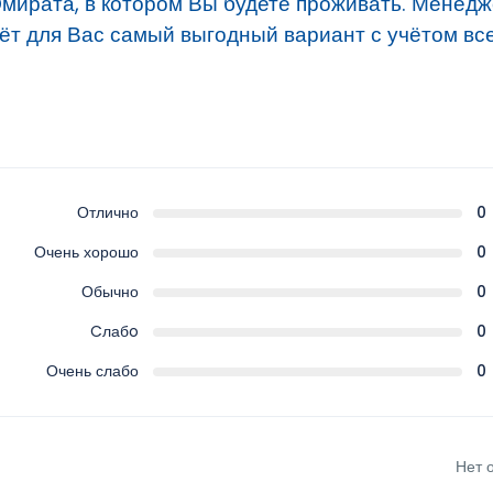
Эмирата, в котором Вы будете проживать. Менед
рёт для Вас самый выгодный вариант с учётом вс
Отлично
0
Очень хорошо
0
Обычно
0
Cлабo
0
Очень слабо
0
Нет 