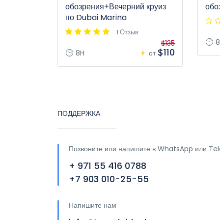
обозрения+Вечерний круиз
обо
по Dubai Marina
1 Отзыв
8
$135
$110
8H
от
ПОДДЕРЖКА
Позвоните или напишите в WhatsApp или Te
+ 971 55 416 0788
+7 903 010-25-55
Напишите нам