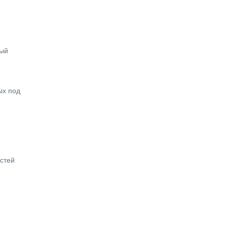
ный
ых под
стей