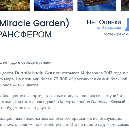
Miracle Garden)
Нет Оценки
по 0 отзывам
 ТРАНСФЕРОМ
гостей реко
ее чудо в сердце пустыни!
 цвести.
Dubai Miracle Garden
открылся 14 февраля 2013 года и с
его мира. На площади более
72 000 м²
раскинулся самый большой 
ионов живых цветов
.
йна: цветочные арки, сказочные фигуры, павлины из петуний и
 покрытый цветами, вошедший в
Книгу рекордов Гиннесса
. Каждый с
 не будет похож на другой.
новационным технологиям капельного орошения, использующим
о впечатляющим, но и экологичным. Это не просто сад — это симво