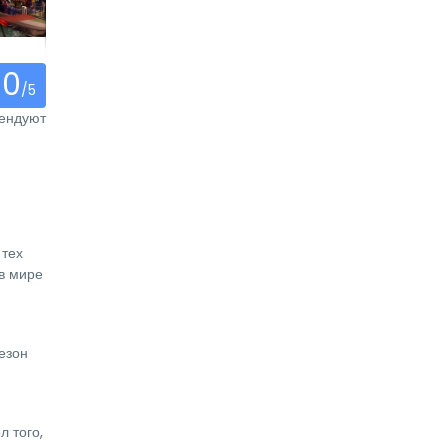
0
/5
мендуют
 тех
в мире
езон
л того,