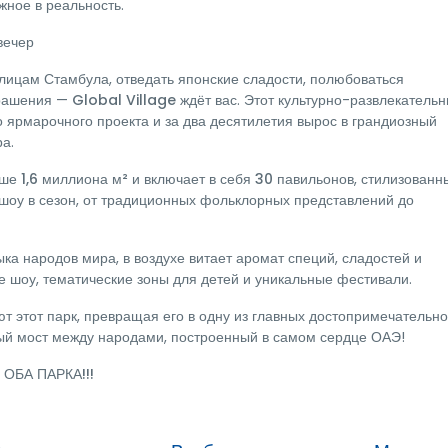
жное в реальность.
вечер
улицам Стамбула, отведать японские сладости, полюбоваться
крашения —
Global Village
ждёт вас. Этот культурно-развлекатель
 ярмарочного проекта и за два десятилетия вырос в грандиозный
ра
.
ше 1,6 миллиона м²
и включает в себя
30 павильонов
, стилизованн
 шоу
в сезон, от традиционных фольклорных представлений до
ыка народов мира, в воздухе витает аромат специй, сладостей и
е шоу, тематические зоны для детей и уникальные фестивали.
 этот парк, превращая его в одну из главных достопримечательно
ный мост между народами, построенный в самом сердце ОАЭ!
ОБА ПАРКА!!!