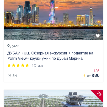
Дубай
ДУБАЙ FULL. Обзорная экскурсия + поднятие на
Palm View+ круиз-ужин по Дубай Марина.
1 Отзыв
$85
$80
8H
от
9%