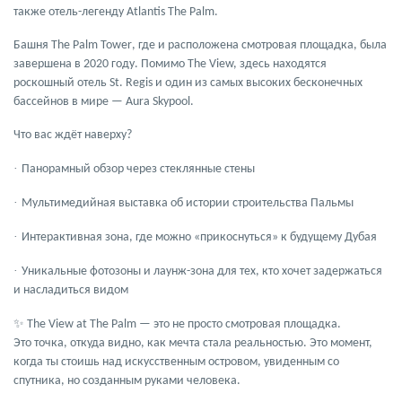
также отель-легенду
Atlantis The Palm
.
Башня
The Palm Tower
, где и расположена смотровая площадка, была
завершена в 2020 году. Помимо The View, здесь находятся
роскошный отель St. Regis и один из самых высоких бесконечных
бассейнов в мире —
Aura Skypool
.
Что вас ждёт наверху?
·
Панорамный обзор через стеклянные стены
·
Мультимедийная выставка об истории строительства Пальмы
·
Интерактивная зона, где можно «прикоснуться» к будущему Дубая
·
Уникальные фотозоны и лаунж-зона для тех, кто хочет задержаться
и насладиться видом
✨
The View at The Palm — это не просто смотровая площадка.
Это точка, откуда видно, как мечта стала реальностью. Это момент,
когда ты стоишь над искусственным островом, увиденным со
спутника, но созданным руками человека.