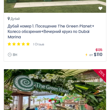
Дубай
Дубай номер 1. Посещение The Green Planet+
Колесо обозрения+Вечерний круиз по Dubai
Marina
1 Отзыв
$135
$110
8H
от
25%