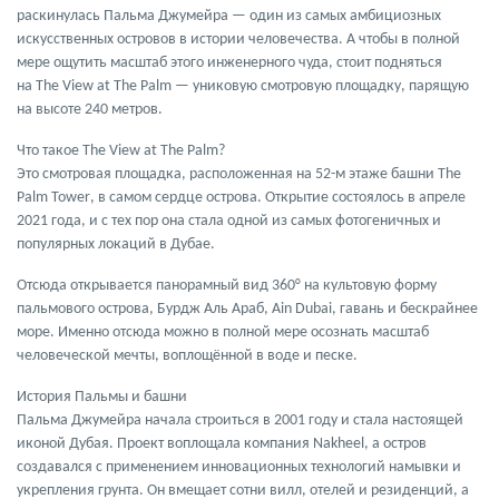
раскинулась
Пальма Джумейра
— один из самых амбициозных
искусственных островов в истории человечества. А чтобы в полной
мере ощутить масштаб этого инженерного чуда, стоит подняться
на
The View at The Palm
— униковую смотровую площадку, парящую
на высоте
240 метров
.
Что
такое
The View at The Palm?
Это смотровая площадка, расположенная на
52-м этаже башни The
Palm Tower
, в самом сердце острова. Открытие состоялось в
апреле
2021 года
, и с тех пор она стала одной из самых фотогеничных и
популярных локаций в Дубае.
Отсюда открывается
панорамный вид 360°
на культовую форму
пальмового острова, Бурдж Аль Араб, Ain Dubai, гавань и бескрайнее
море. Именно отсюда можно в полной мере осознать масштаб
человеческой мечты, воплощённой в воде и песке.
История Пальмы и башни
Пальма Джумейра
начала строиться в
2001 году
и стала настоящей
иконой Дубая. Проект воплощала компания
Nakheel
, а остров
создавался с применением инновационных технологий намывки и
укрепления грунта. Он вмещает сотни вилл, отелей и резиденций, а