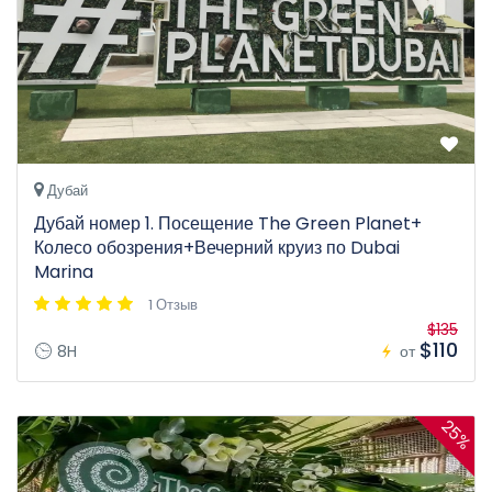
Дубай
Дубай номер 1. Посещение The Green Planet+
Колесо обозрения+Вечерний круиз по Dubai
Marina
1 Отзыв
$135
$110
8H
от
25%