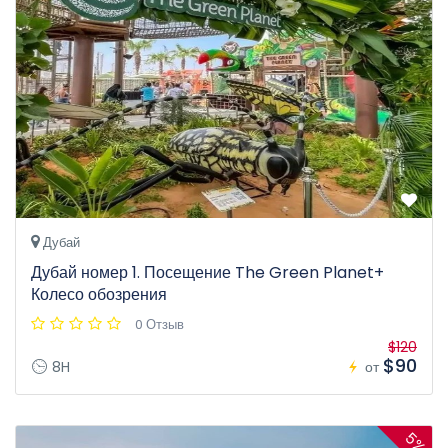
Дубай
Дубай номер 1. Посещение The Green Planet+
Колесо обозрения
0 Отзыв
$120
$90
8H
от
5%