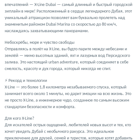
впечатлений —
X-Line Dubai
— самый длинный и быстрый городской
зиплайн в мире! Расположенный в сердце легендарного Дубая, этот
уникальный аттракцион позволяет вам буквально
пролететь над
знаменитым районом Dubai Marina
со скоростью до 80 км/ч,
наслаждаясь захватывающими панорамами.
Небоскрёбы, море и чувство свободы
Отправляясь в полёт на X-Line, вы будто парите между небесами и
землёй — мимо высотных зданий, яхт и лазурных вод Персидского
залива. Это настоящий urban adventure, который соединяет в себе
смелость, красоту и дух города, который никогда не спит.
⚡
Рекорд и технологии
X-Line — это более 1,8 километра незабываемого спуска, который
занимает всего около 1 минуты, но дарит эмоции на всю жизнь. Это
не просто X-Line, а
инженерное чудо
, созданное по самым высоким
стандартам безопасности и комфорта.
Для кого X-Line?
Для искателей острых ощущений, любителей новых высот и тех, кто
хочет увидеть Дубай с необычного ракурса. Это идеальное
приключение для друзей, семей и туристов, которые хотят добавить