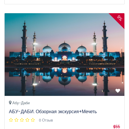
9%
Абу-Даби
АБУ-ДАБИ. Обзорная экскурсия+Мечеть
0 Отзыв
$55