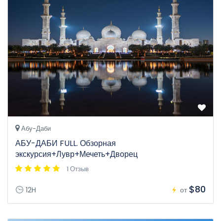
Абу-Даби
АБУ-ДАБИ FULL. Обзорная
экскурсия+Лувр+Мечеть+Дворец
1 Отзыв
$80
12H
от