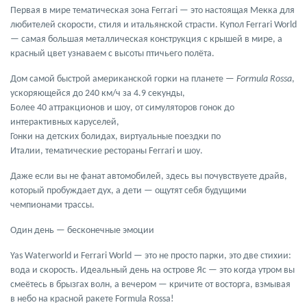
Первая в мире тематическая зона
Ferrari
— это настоящая Мекка для
любителей скорости, стиля и итальянской страсти. Купол Ferrari World
—
самая большая металлическая конструкция с крышей в мире
, а
красный цвет узнаваем с высоты птичьего полёта.
Дом
самой быстрой американской горки на планете
—
Formula Rossa
,
ускоряющейся до
240 км/ч за 4.9 секунды
,
Более
40 аттракционов и шоу
, от симуляторов гонок до
интерактивных каруселей,
Гонки на детских болидах, виртуальные поездки по
Италии,
тематические рестораны Ferrari
и шоу.
Даже если вы не фанат автомобилей, здесь вы почувствуете драйв,
который пробуждает дух, а дети — ощутят себя будущими
чемпионами трассы.
Один день — бесконечные эмоции
Yas Waterworld и Ferrari World — это не просто парки, это
две стихии
:
вода и скорость. Идеальный день на острове Яс — это когда утром вы
смеётесь в брызгах волн, а вечером — кричите от восторга, взмывая
в небо на красной ракете Formula Rossa!