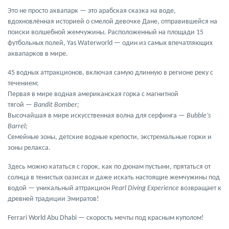
Это не просто аквапарк — это
арабская сказка на воде
,
вдохновлённая историей о смелой девочке Дане, отправившейся на
поиски волшебной жемчужины. Расположенный на площади
15
футбольных полей
, Yas Waterworld — один из самых впечатляющих
аквапарков в мире.
45 водных аттракционов
, включая
самую длинную в регионе реку с
течением;
Первая в мире водная американская горка с магнитной
тягой
—
Bandit Bomber;
Высочайшая в мире искусственная волна для серфинга
—
Bubble’s
Barrel;
Семейные зоны, детские водные крепости, экстремальные горки и
зоны релакса.
Здесь можно кататься с горок, как по дюнам пустыни, прятаться от
солнца в тенистых оазисах и даже искать настоящие жемчужины под
водой — уникальный аттракцион
Pearl Diving Experience
возвращает к
древней традиции Эмиратов!
Ferrari World Abu Dhabi — скорость мечты под красным куполом!